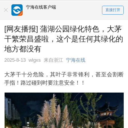
宁海在线客户端
直接打开
[网友播报] 蒲湖公园绿化特色，大茅
干繁荣昌盛啦，这个是任何其绿化的
地方都没有
2025-8-13
wlgxs
来自浙江
宁海在线
大茅干十分危险，其叶子非常锋利，甚至会割断
手指！路过碰到时要注意安全！！