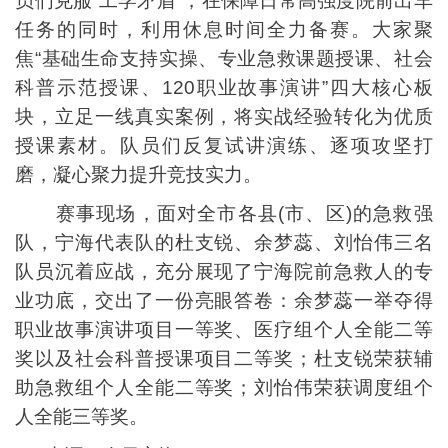
员们克服“工学矛盾”，在保障日常高强度院前出车
任务的同时，利用休息时间全力备赛。大家聚
焦“基础生命支持实操、专业急救课题授课、社会
科普示范授课、120职业故事演讲”四大核心板
块，立足一线真实案例，将实战经验转化为优质
授课素材。队员们反复试讲演练、逐项攻坚打
磨，凝心聚力提升竞技实力。
赛事现场，面对全市各县(市、区)的急救强
队，宁海代表队的杜支锐、余梦蕊、刘怡伟三名
队员沉着应战，充分展现了宁海院前急救人的专
业功底，交出了一份亮眼答卷：余梦蕊一举夺得
职业故事演讲项目一等奖、医疗组个人全能二等
奖以及社会科普授课项目二等奖；杜支锐荣获辅
助急救组个人全能二等奖；刘怡伟荣获调度组个
人全能三等奖。