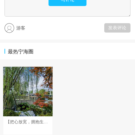
发表评论
游客
最热宁海圈
【把心放宽，拥抱生活中的小惊喜】 生活的美好，往往藏在松弛的心境里。不被细碎琐事牵绊，多去留意身边的点滴暖意。人生旅途，与其总是背着包袱赶路，不如腾出力气，接住眼前的小欢喜。 新的一天，愿你卸下心头的负累，自在从容，轻松做自己。