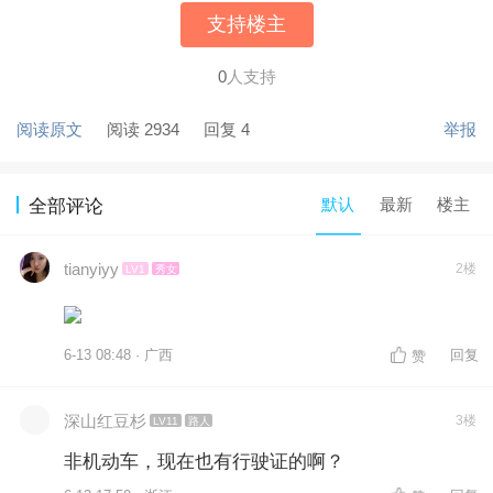
支持楼主
0
人支持
阅读原文
阅读 2934
回复 4
举报
默认
最新
楼主
全部评论
tianyiyy
2楼
LV1
秀女
6-13 08:48 · 广西
回复
赞
深山红豆杉
3楼
LV11
路人
非机动车，现在也有行驶证的啊？