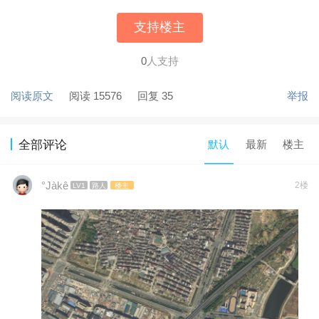
支持楼主
0
人支持
阅读原文
阅读 15576
回复 35
举报
默认
最新
楼主
全部评论
°Jàkê
2楼
LV1
路人
楼主