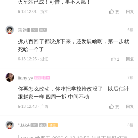
火车站已成！可惜，事不人愿！
6-13 12:01 · 浙江
回复
赞
遥远lll
6楼
LV2
路人
拆八百回了都没拆下来，还发展啥啊，第一步就
死哈一个了
6-13 12:25 · 浙江
回复
1
tianyiyy
7楼
LV1
秀女
你再怎么改动，你咋把学校给改没了 以后估计
跟赵家一样 四周一拆 中间不动
6-13 12:43 · 广西
回复
赞
°Jàkê
8楼
LV1
路人
楼主