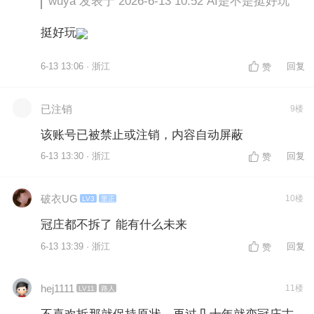
wuya 发表于 2026-6-13 10:52 AI是不是挺好玩
挺好玩
6-13 13:06 · 浙江
回复
赞
已注销
9楼
该账号已被禁止或注销，内容自动屏蔽
6-13 13:30 · 浙江
回复
赞
破衣UG
10楼
LV3
里正
冠庄都不拆了 能有什么未来
6-13 13:39 · 浙江
回复
赞
hej1111
11楼
LV11
路人