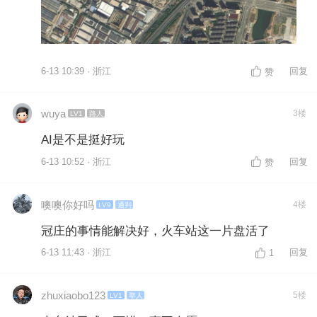
6-13 10:39 · 浙江
回复
赞
wuya
3楼
LV1
路人
AI是不是挺好玩
6-13 10:52 · 浙江
回复
赞
噢噢你好吗
4楼
LV9
通判
冠庄的事情能解决好，火车站这一片盘活了
6-13 11:43 · 浙江
回复
1
zhuxiaobo123
5楼
LV1
举人